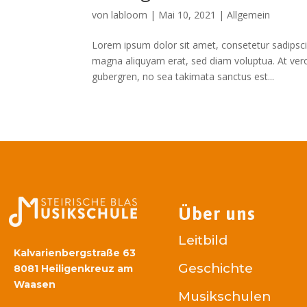
von
labloom
|
Mai 10, 2021
|
Allgemein
Lorem ipsum dolor sit amet, consetetur sadipsci
magna aliquyam erat, sed diam voluptua. At vero
gubergren, no sea takimata sanctus est...
Über uns
Leitbild
Kalvarienbergstraße 63
Geschichte
8081 Heiligenkreuz am
Waasen
Musikschulen